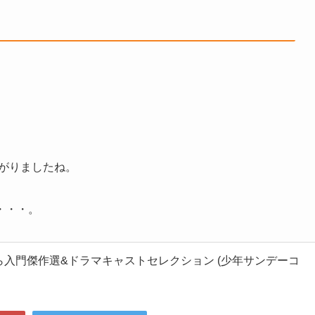
上がりましたね。
・・・。
ら入門傑作選&ドラマキャストセレクション (少年サンデーコ