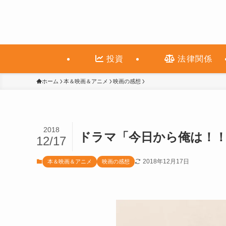
投資
法律関係
ホーム
本＆映画＆アニメ
映画の感想
2018
ドラマ「今日から俺は！
12/17
2018年12月17日
本＆映画＆アニメ
映画の感想