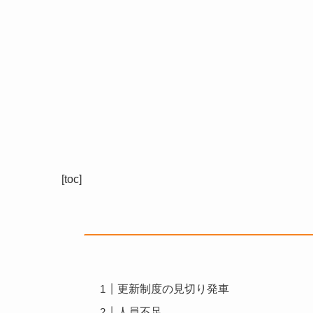
[toc]
更新制度の見切り発車
人員不足