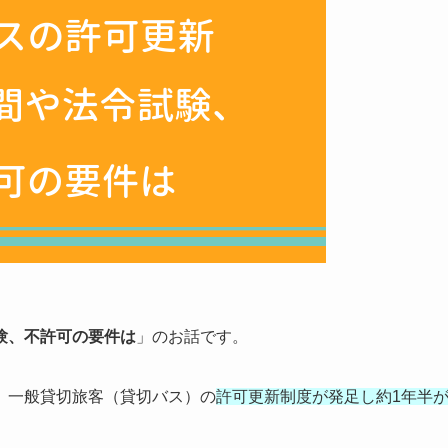
験、不許可の要件は
」のお話です。
、一般貸切旅客（貸切バス）の
許可更新制度が発足し約1年半