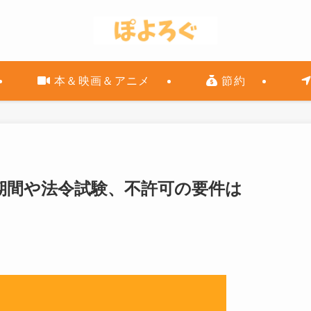
本＆映画＆アニメ
節約
期間や法令試験、不許可の要件は