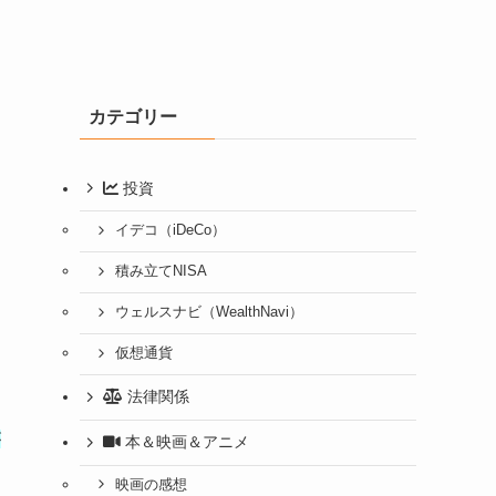
カテゴリー
投資
イデコ（iDeCo）
積み立てNISA
ウェルスナビ（WealthNavi）
仮想通貨
法律関係
が
本＆映画＆アニメ
映画の感想